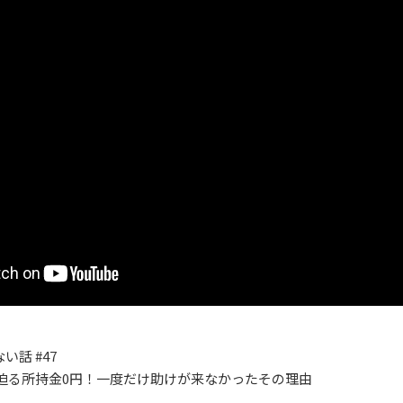
話 #47
も迫る所持金0円！一度だけ助けが来なかったその理由