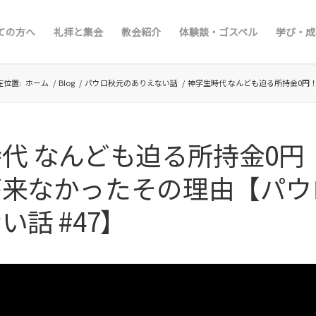
ての方へ
礼拝と集会
教会紹介
体験談・ゴスペル
学び・成
在位置:
ホーム
/
Blog
/
パウロ秋元のありえない話
/
神学生時代 なんども迫る所持金0円！
代 なんども迫る所持金0円
が来なかったその理由【パウ
い話 #47】