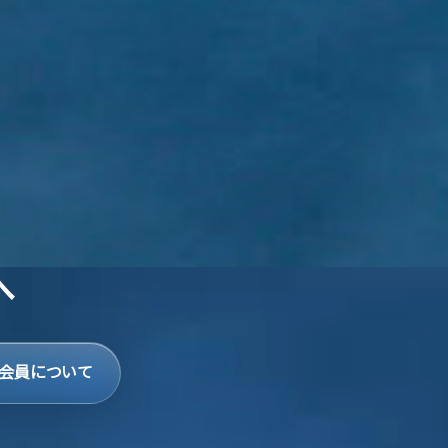
へ
会員について