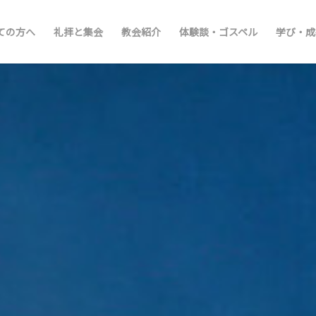
ての方へ
礼拝と集会
教会紹介
体験談・ゴスペル
学び・成