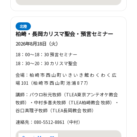
北陸
柏崎・長岡カリスマ聖会・預言セミナー
2026年8月18日（火）
18：00～18：30 預言セミナー
18：30～20：30 カリスマ聖会
会場：柏 崎 市 西 山 町 い き い き 館 わ く わ く 広
場 101（柏 崎 市 西 山 町 池 浦 8 7 7）
講師：パウロ秋元牧師（TLEA東京アンテオケ教会
牧師）・中村多喜夫牧師（TLEA柏崎教会 牧師）・
谷口真理子牧師（TLEA長岡教会 牧師）
連絡先：080-5512-8861（中村）