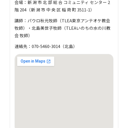
会場：新 潟 市 北 部 総 合 コミュニティ センター 2
階 204（新 潟 市 中 央 区 稲 荷 町 3511-1）
講師：パウロ秋元牧師（TLEA東京アンテオケ教会
牧師）・北島美世子牧師（TLEAいのちの水の川教
会 牧師）
連絡先：070-5460-3014（北島）