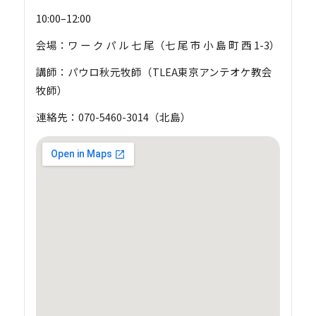
10:00–12:00
会場：ワ ー ク パ ル 七 尾（七 尾 市 小 島 町 西 1-3）
講師：パウロ秋元牧師（TLEA東京アンテオケ教会
牧師）
連絡先：070-5460-3014（北島）