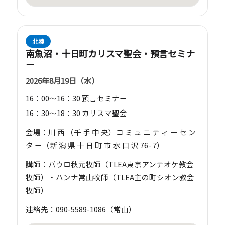
北陸
南魚沼・十日町カリスマ聖会・預言セミナ
ー
2026年8月19日（水）
16：00～16：30 預言セミナー
16：30～18：30 カリスマ聖会
会場：川 西 （千 手 中 央）コ ミ ュ ニ テ ィ ー セ ン
タ ー（新 潟 県 十 日 町 市 水 口 沢 76- 7）
講師：パウロ秋元牧師（TLEA東京アンテオケ教会
牧師）・ハンナ常山牧師（TLEA主の町シオン教会
牧師）
連絡先：090-5589-1086（常山）