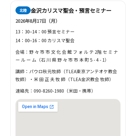
金沢カリスマ聖会・預言セミナー
北陸
2026年8月17日（月）
13：30–14：00 預言セミナー
14：00–16：00 カリスマ聖会
会場：野 々 市 市 文 化 会 館 フ ォ ル テ 2階 セ ミ ナ
ー ル ー ム（石 川 県 野 々 市 市 本 町 5 - 4 - 1）
講師：パウロ秋元牧師（TLEA東京アンテオケ教会
牧師）・米 田 正 夫 牧 師（TLEA金沢教会 牧師）
連絡先：090-8260-1980（米田・携帯）