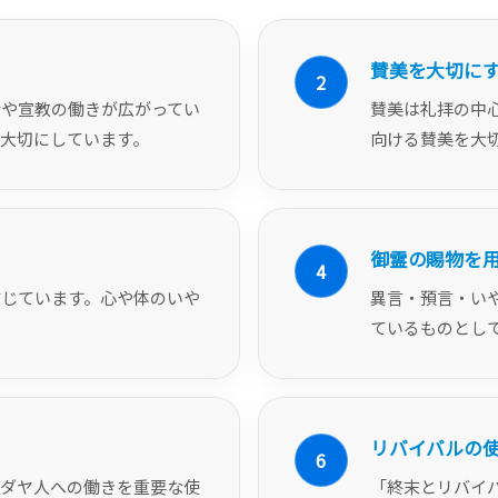
賛美を大切に
2
会や宣教の働きが広がってい
賛美は礼拝の中
大切にしています。
向ける賛美を大
御霊の賜物を
4
信じています。心や体のいや
異言・預言・い
ているものとし
リバイバルの
6
ユダヤ人への働きを重要な使
「終末とリバイ