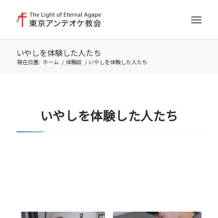
いやしを体験した人たち
現在位置:
ホーム
/
体験談
/
いやしを体験した人たち
いやしを体験した人たち