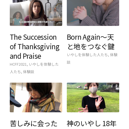
The Succession
Born Again〜天
of Thanksgiving
と地をつなぐ鍵
and Praise
いやしを体験した人たち
,
体験
談
HCFF2021
,
いやしを体験した
人たち
,
体験談
苦しみに会った
神のいやし 18年