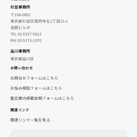
杉並事務所
〒166-0002
東京都杉並区高円寺北2丁目15-1
金田ビル3F
TEL 03-5327-5612
FAX 03-5373-1970
品川事務所
東京都品川区
お問い合わせ
お問合せフォームはこちら
お悩み相談フォームはこちら
聖会案内掲載依頼フォームはこちら
関連リンク
関連リンク一覧を見る