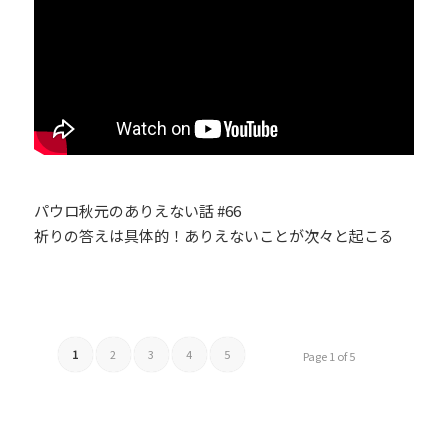
パウロ秋元のありえない話 #66
祈りの答えは具体的！ありえないことが次々と起こる
1
2
3
4
5
Page 1 of 5