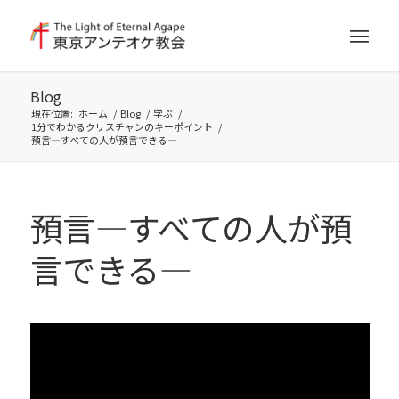
Blog
現在位置:
ホーム
/
Blog
/
学ぶ
/
1分でわかるクリスチャンのキーポイント
/
預言―すべての人が預言できる―
預言―すべての人が預
言できる―