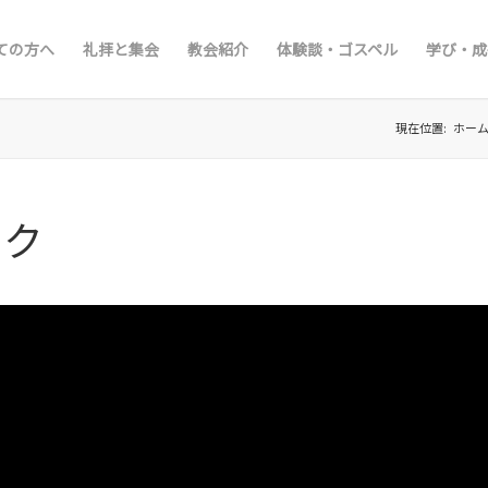
ての方へ
礼拝と集会
教会紹介
体験談・ゴスペル
学び・成
現在位置:
ホー
ック