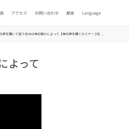
長
アクセス
お問い合わせ
献金
Language
の声を聞いて従う歩みは神の助けによって【神の声を聞くセミナー 20】...
によって