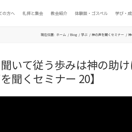
ての方へ
礼拝と集会
教会紹介
体験談・ゴスペル
学び・成
現在位置:
ホーム
/
Blog
/
学ぶ
/
神の声を聞くセミナー
/
神
を聞いて従う歩みは神の助け
を聞くセミナー 20】