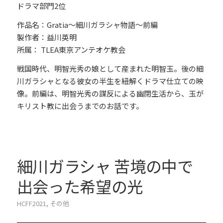
ドラマ部門2位
作品名：Gratia〜細川ガラシャ物語〜前編
製作者：益川英明
所属： TLEA東京アンテオケ教会
戦国時代、明智光秀の娘として産まれた明智玉。後の細
川ガラシャとなる彼女の半生を紐解くドラマ仕立ての映
像。前編は、明智光秀の謀反による幽閉生活から、玉が
キリスト教に出会うまでのお話です。
細川ガラシャ 苦境の中で
出会った希望の光
HCFF2021
,
その他