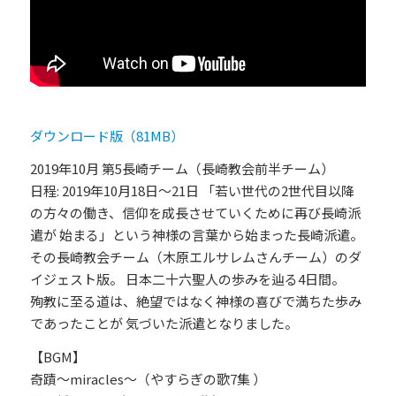
ダウンロード版（81MB）
2019年10月 第5長崎チーム（長崎教会前半チーム）
日程: 2019年10月18日～21日 「若い世代の2世代目以降
の方々の働き、信仰を成長させていくために再び長崎派
遣が 始まる」という神様の言葉から始まった長崎派遣。
その長崎教会チーム（木原エルサレムさんチーム）のダ
イジェスト版。 日本二十六聖人の歩みを辿る4日間。
殉教に至る道は、絶望ではなく神様の喜びで満ちた歩み
であったことが 気づいた派遣となりました。
【BGM】
奇蹟～miracles～（やすらぎの歌7集 ）