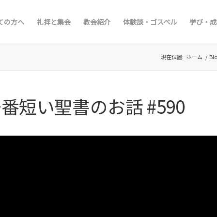
ての方へ
礼拝と集会
教会紹介
体験談・ゴスペル
学び・成
現在位置:
ホーム
/
Bl
番短い聖書のお話 #590