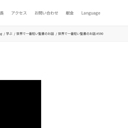
長
アクセス
お問い合わせ
献金
Language
og
/
学ぶ
/
世界で一番短い聖書のお話
/
世界で一番短い聖書のお話 #590