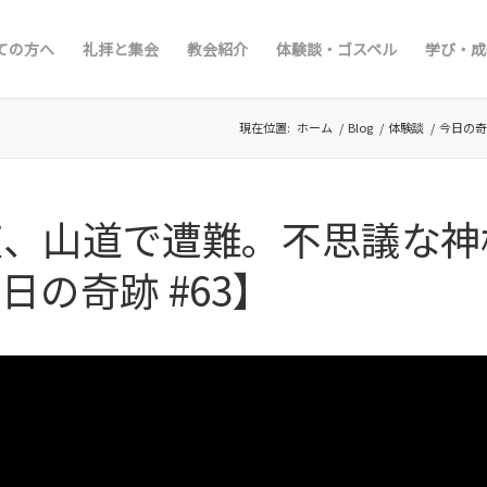
ての方へ
礼拝と集会
教会紹介
体験談・ゴスペル
学び・成
現在位置:
ホーム
/
Blog
/
体験談
/
今日の
夜、山道で遭難。不思議な神
日の奇跡 #63】