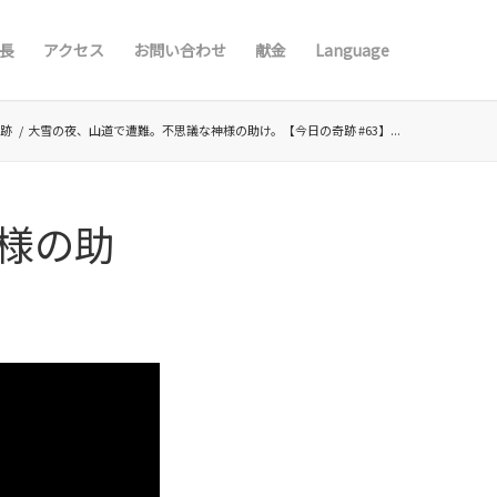
長
アクセス
お問い合わせ
献金
Language
奇跡
/
大雪の夜、山道で遭難。不思議な神様の助け。【今日の奇跡 #63】...
様の助