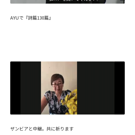
AYUで『詩篇130篇』
ザンビアと中継。共に祈ります