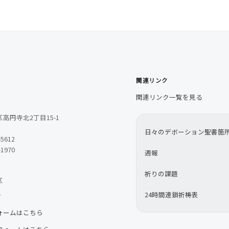
関連リンク
関連リンク一覧を見る
高円寺北2丁目15-1
日々のデボーション聖書箇
-5612
-1970
週報
祈りの課題
区
24時間連鎖祈祷表
せ
ォームはこちら