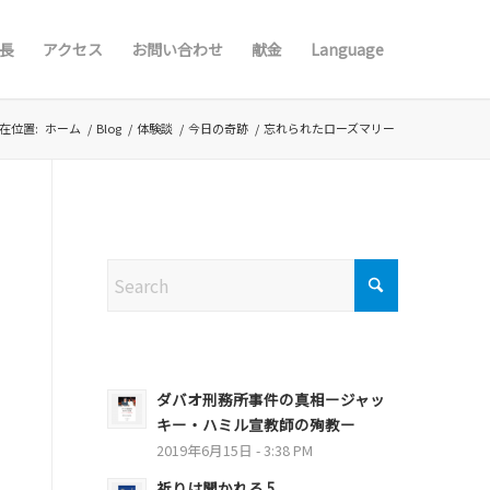
長
アクセス
お問い合わせ
献金
Language
在位置:
ホーム
/
Blog
/
体験談
/
今日の奇跡
/
忘れられたローズマリー
Search
ダバオ刑務所事件の真相ージャッ
キー・ハミル宣教師の殉教ー
2019年6月15日 - 3:38 PM
祈りは聞かれる 5