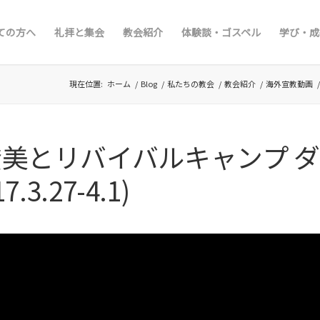
ての方へ
礼拝と集会
教会紹介
体験談・ゴスペル
学び・成
現在位置:
ホーム
/
Blog
/
私たちの教会
/
教会紹介
/
海外宣教動画
美とリバイバルキャンプ 
7.3.27-4.1)