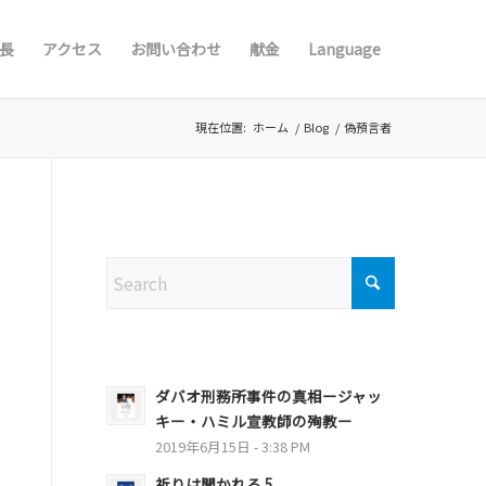
長
アクセス
お問い合わせ
献金
Language
現在位置:
ホーム
/
Blog
/
偽預言者
Search
ダバオ刑務所事件の真相ージャッ
キー・ハミル宣教師の殉教ー
2019年6月15日 - 3:38 PM
祈りは聞かれる 5