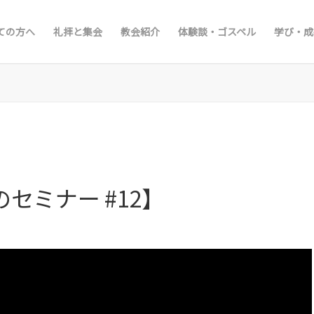
ての方へ
礼拝と集会
教会紹介
体験談・ゴスペル
学び・成
セミナー #12】