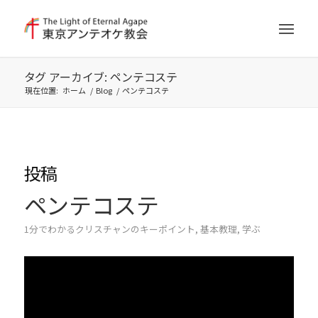
タグ アーカイブ: ペンテコステ
現在位置:
ホーム
/
Blog
/
ペンテコステ
投稿
ペンテコステ
1分でわかるクリスチャンのキーポイント
,
基本教理
,
学ぶ