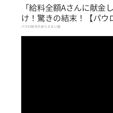
「給料全額Aさんに献金
け！驚きの結末！【パウロ
パウロ秋元のありえない話