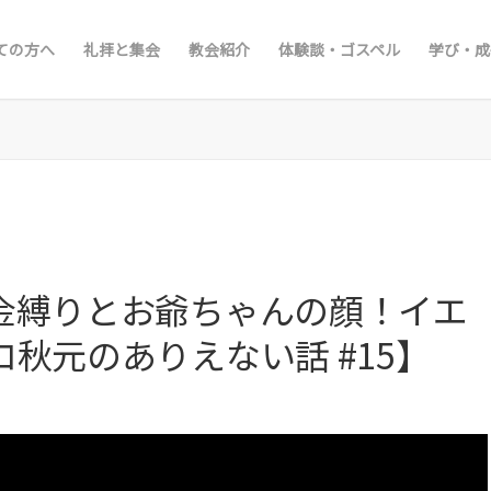
ての方へ
礼拝と集会
教会紹介
体験談・ゴスペル
学び・成
金縛りとお爺ちゃんの顔！イエ
秋元のありえない話 #15】