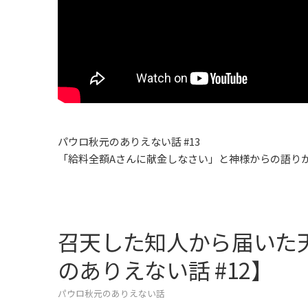
パウロ秋元のありえない話 #13
「給料全額Aさんに献金しなさい」と神様からの語り
召天した知人から届いた
のありえない話 #12】
パウロ秋元のありえない話