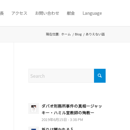
長
アクセス
お問い合わせ
献金
Language
現在位置:
ホーム
/
Blog
/
ありえない話
Search
ダバオ刑務所事件の真相ージャッ
キー・ハミル宣教師の殉教ー
2019年6月15日 - 3:38 PM
祈りは聞かれる 5